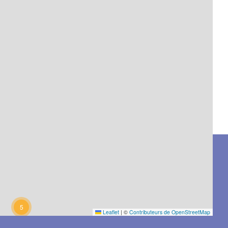
5
Leaflet
|
©
Contributeurs de OpenStreetMap