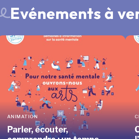
Evénements à ve
ANIMATION
C
CEPTION, ÇA VOUS CONCERN
Parler, écouter,
veloppé ce site Internet dans le cadre d’une démarche forte d’