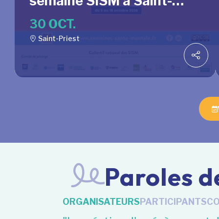
semaine SISM à Saint-
Priest
Si vous aussi vous souhaitez
30 OCT.
le parcourir dans son Mode Eco. Cel
Saint-Priest
Paroles d
ORGANISATEURS
PARTICIPANTS
CO