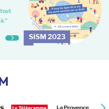
"Je suis fière de ce jour-là car il y 
 tout
Béatrice, adhérente du GEM La cara
é."
SISM 2023
SM