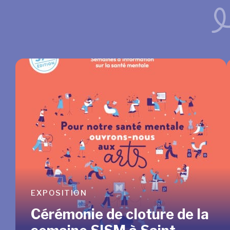
EXPOSITION
L’ÉCOCON
Cérémonie de cloture de la
Nous avons dé