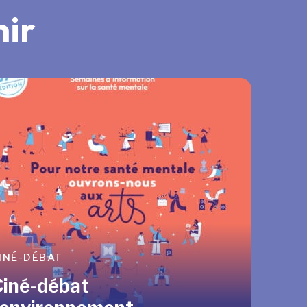
nir
INÉ-DÉBAT
E AUSSI !
Ciné-débat
écoconception.