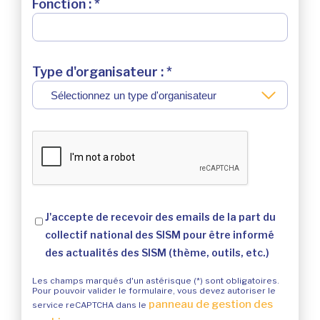
Fonction : *
L’ÉCOCONCEPTION,
ÇA VOUS CONCERNE
Type d'organisateur : *
AUSSI !
Nous avons développé ce site Internet dans le
cadre d’une démarche forte d’écoconception.
Si vous aussi vous souhaitez diminuer
drastiquement les besoins énergétiques
nécessaires à votre navigation, vous pouvez
le
J'accepte de recevoir des emails de la part du
parcourir dans son Mode Eco. Celui-ci sollicitera
collectif national des SISM pour être informé
très peu nos serveurs et vous deviendrez ainsi un
des actualités des SISM (thème, outils, etc.)
acteur majeur de l’écoconception.
Merci pour votre contribution !
Les champs marqués d'un astérisque (*) sont obligatoires.
Pour pouvoir valider le formulaire, vous devez autoriser le
panneau de gestion des
service reCAPTCHA dans le