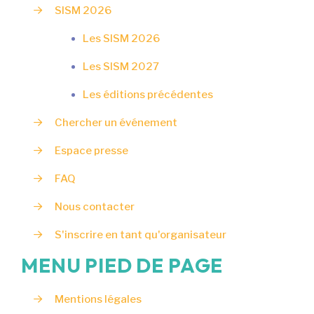
SISM 2026
Les SISM 2026
Les SISM 2027
Les éditions précédentes
Chercher un événement
Espace presse
L’ÉCOCONCEPTION,
FAQ
ÇA VOUS CONCERNE
Nous contacter
AUSSI !
S'inscrire en tant qu'organisateur
Nous avons développé ce site Internet dans le
MENU PIED DE PAGE
cadre d’une démarche forte d’écoconception.
Mentions légales
Si vous aussi vous souhaitez diminuer