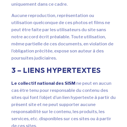
AUSSI !
uniquement dans ce cadre.
Nous avons développé ce site Internet dans le
Aucune reproduction, représentation ou
cadre d’une démarche forte d’écoconception.
utilisation quelconque de ces photos et films ne
peut être faite par les utilisateurs du site sans
Si vous aussi vous souhaitez diminuer
notre accord écrit préalable. Toute utilisation,
drastiquement les besoins énergétiques
même partielle de ces documents, en violation de
nécessaires à votre navigation, vous pouvez
le
l’obligation précitée, expose son auteur à des
parcourir dans son Mode Eco. Celui-ci sollicitera
poursuites judiciaires.
très peu nos serveurs et vous deviendrez ainsi un
3 – LIENS HYPERTEXTES
acteur majeur de l’écoconception.
Merci pour votre contribution !
Le collectif national des SISM
ne peut en aucun
cas être tenu pour responsable du contenu des
sites qui font l’objet d’un lien hypertexte à partir du
ACTIVER LE MODE ECO
ANNULER
présent site et ne peut supporter aucune
responsabilité sur le contenu, les produits, les
services, etc. disponibles sur ces sites ou à partir
de ces sites.