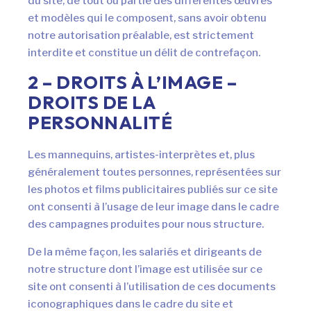
du site, de tout ou partie des différentes œuvres
et modèles qui le composent, sans avoir obtenu
notre autorisation préalable, est strictement
interdite et constitue un délit de contrefaçon.
2 – DROITS À L’IMAGE –
DROITS DE LA
PERSONNALITÉ
Les mannequins, artistes-interprètes et, plus
généralement toutes personnes, représentées sur
les photos et films publicitaires publiés sur ce site
ont consenti à l’usage de leur image dans le cadre
des campagnes produites pour nous structure.
De la même façon, les salariés et dirigeants de
L’ÉCOCONCEPTION,
notre structure dont l’image est utilisée sur ce
ÇA VOUS CONCERNE
site ont consenti à l’utilisation de ces documents
iconographiques dans le cadre du site et