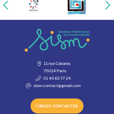
acteur majeur de l’écoconception.
Inégalités d'accès aux droits et
Merci pour votre contribution !
discrimination (pdf, 1 828ko)
ACTIVER LE MODE ECO
ANNULER
11 rue Cabanis
75014 Paris
01 45 65 77 24
sism.contact@gmail.com
NOUS CONTACTER