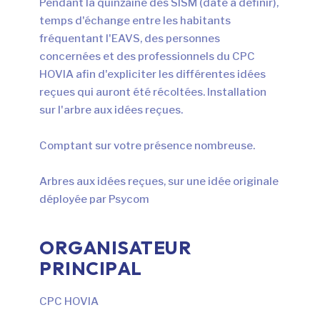
Pendant la quinzaine des SISM (date à définir),
temps d'échange entre les habitants
fréquentant l'EAVS, des personnes
concernées et des professionnels du CPC
HOVIA afin d'expliciter les différentes idées
reçues qui auront été récoltées. Installation
sur l'arbre aux idées reçues.
Comptant sur votre présence nombreuse.
Arbres aux idées reçues, sur une idée originale
déployée par Psycom
L’ÉCOCONCEPTION,
ÇA VOUS CONCERNE
ORGANISATEUR
AUSSI !
PRINCIPAL
Nous avons développé ce site Internet dans le
CPC HOVIA
cadre d’une démarche forte d’écoconception.