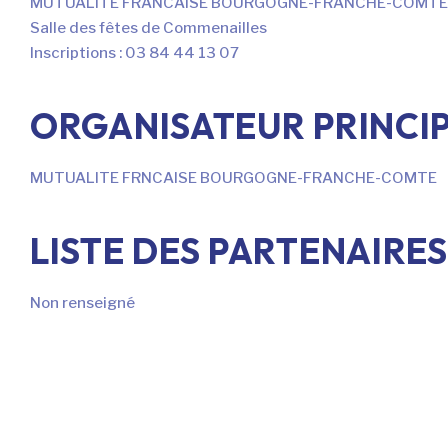
MUTUALITE FRANCAISE BOURGOGNE-FRANCHE-COMTE
Salle des fêtes de Commenailles
Inscriptions : 03 84 44 13 07
ORGANISATEUR PRINCI
MUTUALITE FRNCAISE BOURGOGNE-FRANCHE-COMTE
LISTE DES PARTENAIRES
L’ÉCOCON
Nous avons dé
Non renseigné
Si vous aussi vous souhaitez
le parcourir dans son Mode Eco. Cel