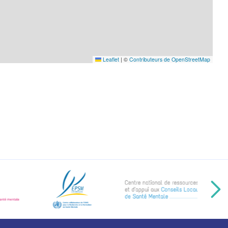
Leaflet
|
©
Contributeurs de OpenStreetMap