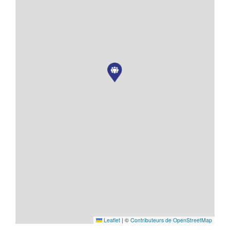
ACTIVER LE MODE ECO
ANNULER
Leaflet
|
©
Contributeurs de OpenStreetMap